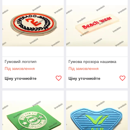
може кріпитись у зовнішньому боковому шві
повсякденного та спортивного одягу, кріпитися на
застібці-блискавці, а також на аксесуарах (сумках,
портмоне). Також можна зустріти такі нашивки на
військовій формі, рюкзаках, бейсболках, взутті, худі і
навіть на білизні на зовнішній стороні виробу. Варіантів
використання велика кількість, ви надсилайте нам свої
макети, а ми допоможемо вам в реалізації вашого
замовлення.
Мінімальний тираж таких нашивок - 1000шт.
Гумовий логотип
Гумова прозора нашивка
Під замовлення
Під замовлення
Ціну уточнюйте
Ціну уточнюйте