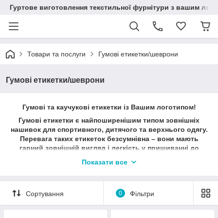
Гуртове виготовлення текстильної фурнітури з вашим лог
Товари та послуги
Гумові етикетки/шеврони
Гумові етикетки/шеврони
Гумові та каучукові етикетки із Вашим логотипом!
Гумові етикетки є найпоширенішим типом зовнішніх
нашивок для спортивного, дитячого та верхнього одягу.
Перевага таких етикеток безсумнівна – вони мають
гарний зовнішній вигляд і легкість у пришиванні до
виробу. Будь-яка гумова нашивка може бути
Показати все
виготовлена в потрібному вам кольорі та відтінку, як в
основі так і в логотипі.
Якщо ви не знаєте який краще колір обрати або маєте
Сортування
0
Фільтри
велику палітру тканин в роботі, тоді ви можете вибрати
каучукові етикетки з прозорою основою, вони ідеально
підійдуть під будь-який колір виробу. Така етикетка