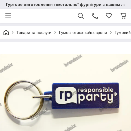
Гуртове виготовлення текстильної фурнітури з вашим лог
Товари та послуги
Гумові етикетки/шеврони
Гумовий