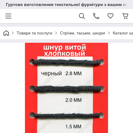
Гуртове виготовлення текстильної фурнітури з вашим лог
Товари та послуги
Стрічки, тасьми, шнури
Каталог ш