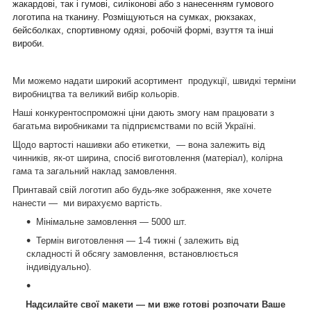
жакардові, так і гумові, силіконові або з нанесенням гумового
логотипа на тканину. Розміщуються на сумках, рюкзаках,
бейсболках, спортивному одязі, робочій формі, взуття та інші
вироби.
Ми можемо надати широкий асортимент продукції, швидкі терміни
виробництва та великий вибір кольорів.
Наші конкурентоспроможні ціни дають змогу нам працювати з
багатьма виробниками та підприємствами по всій Україні.
Щодо вартості нашивки або етикетки, — вона залежить від
чинників, як-от ширина, спосіб виготовлення (матеріал), колірна
гама та загальний наклад замовлення.
Принтавай свій логотип або будь-яке зображення, яке хочете
нанести ― ми вирахуємо вартість.
Мінімальне замовлення — 5000 шт.
Термін виготовлення — 1-4 тижні ( залежить від
складності й обсягу замовлення, встановлюється
індивідуально).
Надсилайте свої макети — ми вже готові розпочати Ваше