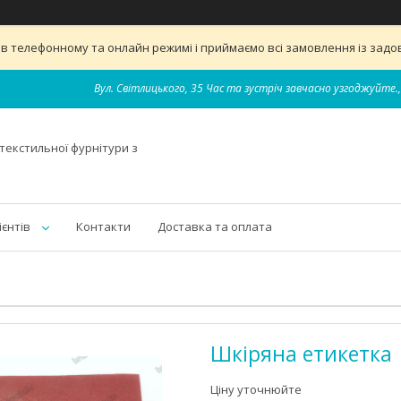
 телефонному та онлайн режимі і приймаємо всі замовлення із задов
Вул. Світлицького, 35 Час та зустріч завчасно узгоджуйте.,
текстильної фурнітури з
ієнтів
Контакти
Доставка та оплата
Шкіряна етикетка
Ціну уточнюйте