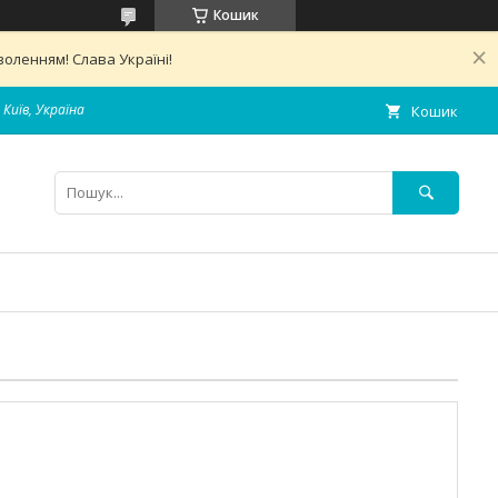
Кошик
оленням! Слава Україні!
 Київ, Україна
Кошик