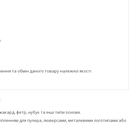
м
ння та обмін даного товару належної якості
.
кард, фетр, нубук та інші типи основи.
ріпленням для пулера, люверсами, металевими логотипами або