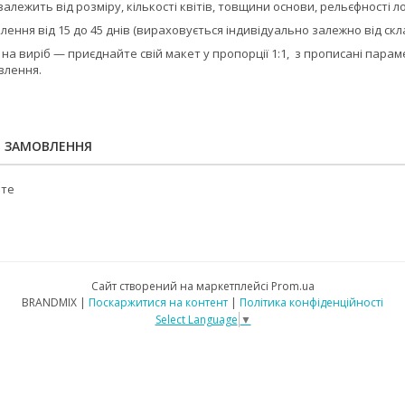
залежить від розміру, кількості квітів, товщини основи, рельєфності 
лення від 15 до 45 днів (вираховується індивідуально залежно від скл
 на виріб — приєднайте свій макет у пропорції 1:1, з прописані пар
овлення.
Я ЗАМОВЛЕННЯ
йте
Сайт створений на маркетплейсі
Prom.ua
BRANDMIX |
Поскаржитися на контент
|
Політика конфіденційності
Select Language
▼