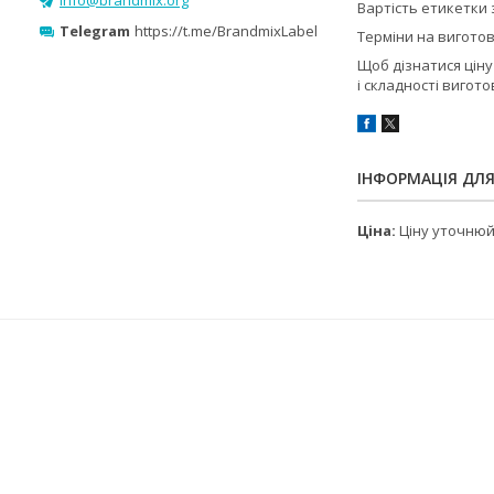
Вартість етикетки 
Telegram
https://t.me/BrandmixLabel
Терміни на виготов
Щоб дізнатися ціну
і складності вигот
ІНФОРМАЦІЯ ДЛ
Ціна:
Ціну уточню