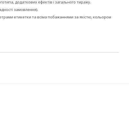
логотипа, додаткових ефектів і загального тиражу.
адності замовлення).
аметрами етикетки та всіма побажаннями за якістю, кольором