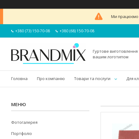
Ми працюємо в
+380 (73) 150-70-08
+380 (68) 150-70-08
Гуртове виготовлення 
вашим логотипом
Головна
Про компанію
Товари та послуги
Для кл
Фотогалерея
Портфоліо