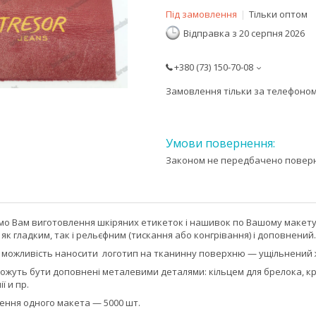
Під замовлення
Тільки оптом
Відправка з 20 серпня 2026
+380 (73) 150-70-08
Замовлення тільки за телефоно
Законом не передбачено поверне
ємо Вам виготовлення шкіряних етикеток і нашивок по Вашому макету
як гладким, так і рельєфним (тискання або конгрівання) і доповнений.
 можливість наносити логотип на тканинну поверхню — ущільнений жа
можуть бути доповнені металевими деталями: кільцем для брелока, к
ї и пр.
ення одного макета — 5000 шт.