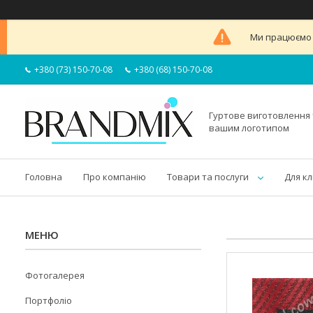
Ми працюємо в
+380 (73) 150-70-08
+380 (68) 150-70-08
Гуртове виготовлення 
вашим логотипом
Головна
Про компанію
Товари та послуги
Для кл
Фотогалерея
Портфоліо