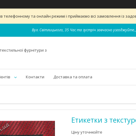
 телефонному та онлайн режимі і приймаємо всі замовлення із задов
Вул. Світлицького, 35 Час та зустріч завчасно узгоджуйте.,
текстильної фурнітури з
ієнтів
Контакти
Доставка та оплата
Етикетки з текст
Ціну уточнюйте