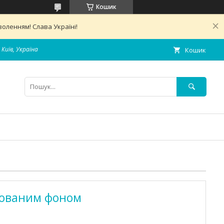
Кошик
оленням! Слава Україні!
 Київ, Україна
Кошик
урованим фоном