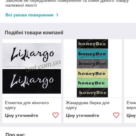
Законом не передбачено повернення та обмін даного товару
належної якості
Всі умови повернення
Подібні товари компанії
Етикетка для жіночого
Жакардова бирка для
Етик
одягу
одягу
виро
Ціну уточнюйте
Ціну уточнюйте
Цін
Про нас