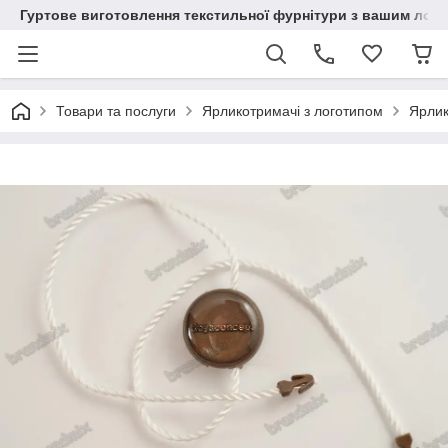
Гуртове виготовлення текстильної фурнітури з вашим лог
Товари та послуги
Ярликотримачі з логотипом
Ярлик