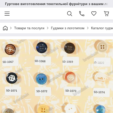
Гуртове виготовлення текстильної фурнітури з вашим лог
Товари та послуги
Гудзики з логотипом
Каталог гудз