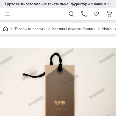
Гуртове виготовлення текстильної фурнітури з вашим лог
Товари та послуги
Картонні етикетки/ярлики
Навісні 