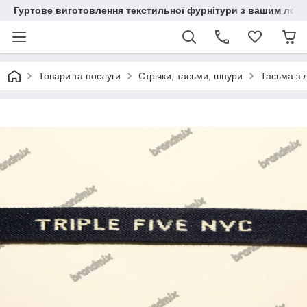
Гуртове виготовлення текстильної фурнітури з вашим лог
Товари та послуги
Стрічки, тасьми, шнури
Тасьма з 