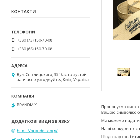
КОНТАКТИ
+380 (73) 150-70-08
+380 (68) 150-70-08
Вул. Світлицького, 35 Час та зустріч
завчасно узгоджуйте., Київ, Україна
BRANDMIX
Пропонуємо вигото
Вашою символікою
Ми можемо надати 
Наші конкурентосп
https://brandmix.org/
Щодо вартості етик
info@brandmix.org