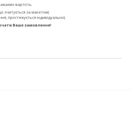
ажаємо вартість.
 що зчитується за макетом)
ення, простежується індивідуально).
почати Ваше замовлення!