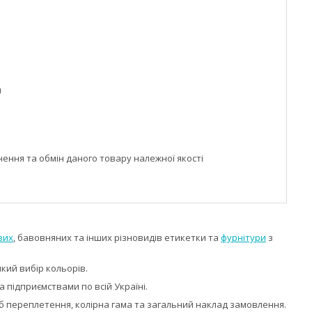
м
ння та обмін даного товару належної якості
вих
, бавовняних та інших різновидів етикетки та
фурнітури
з
кий вибір кольорів.
підприємствами по всій Україні.
іб переплетення, колірна гама та загальний наклад замовлення.