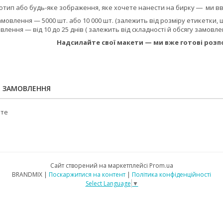
отип або будь-яке зображення, яке хочете нанести на бирку ― ми вв
мовлення — 5000 шт. або 10 000 шт. (залежить від розміру етикетки,
влення — від 10 до 25 днів ( залежить від складності й обсягу замовл
Надсилайте свої макети — ми вже готові роз
Я ЗАМОВЛЕННЯ
йте
Сайт створений на маркетплейсі
Prom.ua
BRANDMIX |
Поскаржитися на контент
|
Політика конфіденційності
Select Language
▼