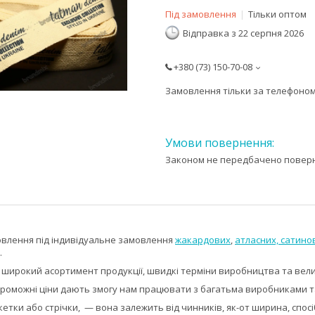
Під замовлення
Тільки оптом
Відправка з 22 серпня 2026
+380 (73) 150-70-08
Замовлення тільки за телефоно
Законом не передбачено поверне
влення під індивідуальне замовлення
жакардових
,
атласних,
сатино
.
широкий асортимент продукції, швидкі терміни виробництва та вели
роможні ціни дають змогу нам працювати з багатьма виробниками та 
етки або стрічки, — вона залежить від чинників, як-от ширина, спос