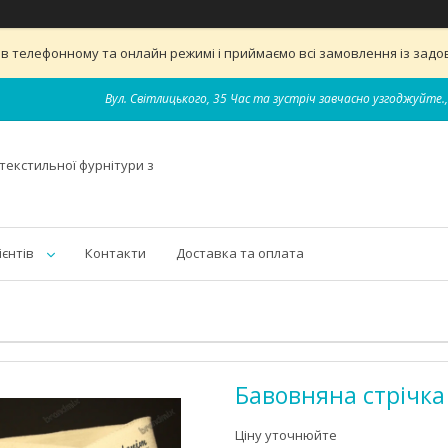
 телефонному та онлайн режимі і приймаємо всі замовлення із задов
Вул. Світлицького, 35 Час та зустріч завчасно узгоджуйте.,
текстильної фурнітури з
ієнтів
Контакти
Доставка та оплата
Бавовняна стрічка
Ціну уточнюйте