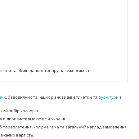
м
ння та обмін даного товару належної якості
вих
, бавовняних та інших різновидів етикетки та
фурнітури
з
кий вибір кольорів.
підприємствами по всій Україні.
іб переплетення, колірна гама та загальний наклад замовлення.
ажаємо вартість.