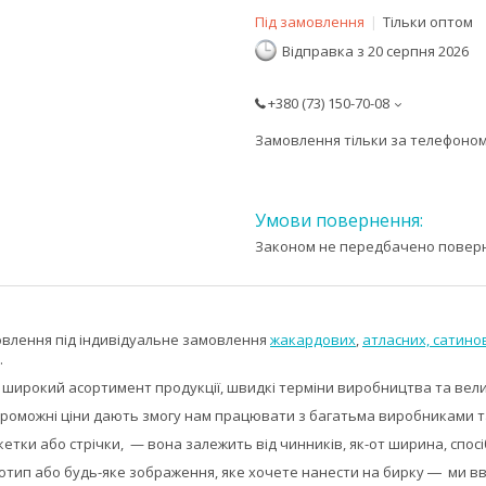
Під замовлення
Тільки оптом
Відправка з 20 серпня 2026
+380 (73) 150-70-08
Замовлення тільки за телефоно
Законом не передбачено поверне
влення під індивідуальне замовлення
жакардових
,
атласних,
сатино
.
широкий асортимент продукції, швидкі терміни виробництва та вели
роможні ціни дають змогу нам працювати з багатьма виробниками та 
етки або стрічки, — вона залежить від чинників, як-от ширина, спос
отип або будь-яке зображення, яке хочете нанести на бирку ― ми вв