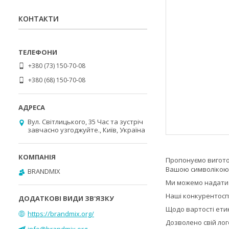
КОНТАКТИ
+380 (73) 150-70-08
+380 (68) 150-70-08
Вул. Світлицького, 35 Час та зустріч
завчасно узгоджуйте., Київ, Україна
Пропонуємо вигото
Вашою символікою
BRANDMIX
Ми можемо надати 
Наші конкурентосп
Щодо вартості етик
https://brandmix.org/
Дозволено свій лог
info@brandmix.org