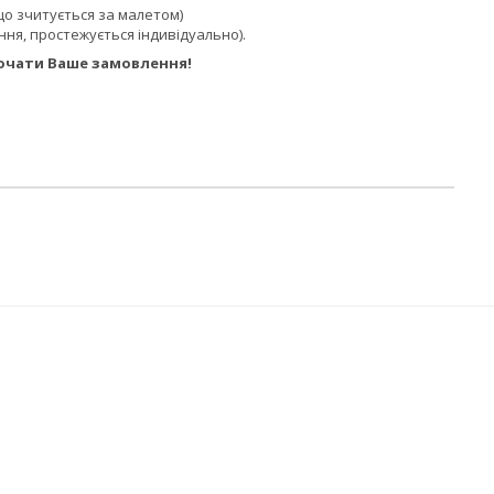
 що зчитується за малетом)
ення, простежується індивідуально).
почати Ваше замовлення!