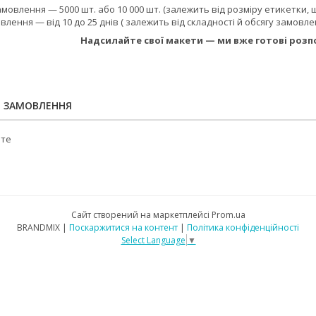
мовлення — 5000 шт. або 10 000 шт. (залежить від розміру етикетки,
влення — від 10 до 25 днів ( залежить від складності й обсягу замовл
Надсилайте свої макети — ми вже готові роз
Я ЗАМОВЛЕННЯ
йте
Сайт створений на маркетплейсі
Prom.ua
BRANDMIX |
Поскаржитися на контент
|
Політика конфіденційності
Select Language
▼