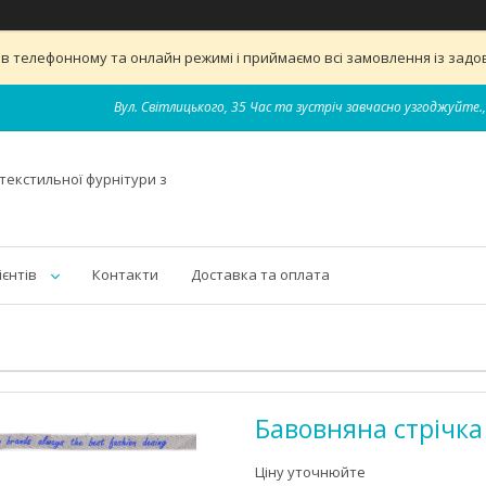
 телефонному та онлайн режимі і приймаємо всі замовлення із задов
Вул. Світлицького, 35 Час та зустріч завчасно узгоджуйте.,
текстильної фурнітури з
ієнтів
Контакти
Доставка та оплата
Бавовняна стрічка
Ціну уточнюйте