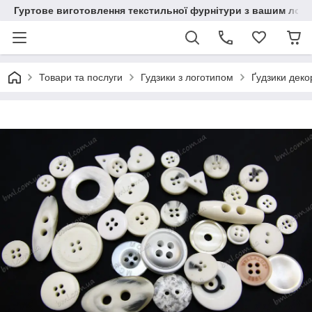
Гуртове виготовлення текстильної фурнітури з вашим лог
Товари та послуги
Гудзики з логотипом
Ґудзики деко