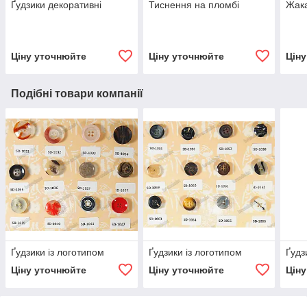
Ґудзики декоративні
Тиснення на пломбі
Жака
Ціну уточнюйте
Ціну уточнюйте
Цін
Подібні товари компанії
Ґудзики із логотипом
Ґудзики із логотипом
Ґудз
Ціну уточнюйте
Ціну уточнюйте
Цін