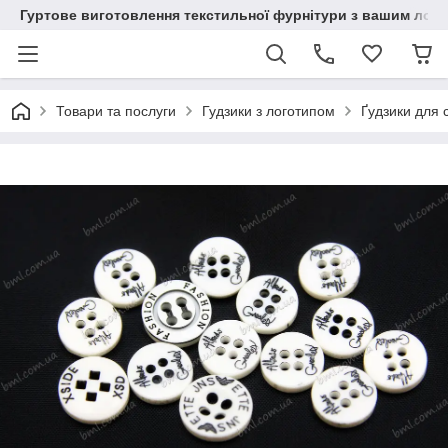
Гуртове виготовлення текстильної фурнітури з вашим лог
Товари та послуги
Гудзики з логотипом
Ґудзики для 