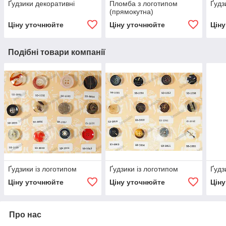
Ґудзики декоративні
Пломба з логотипом
Ґудз
(прямокутна)
Ціну уточнюйте
Ціну уточнюйте
Цін
Подібні товари компанії
Ґудзики із логотипом
Ґудзики із логотипом
Ґудз
Ціну уточнюйте
Ціну уточнюйте
Цін
Про нас