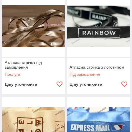
логотипу (орнаменту).
Для уточнення цін ― надішліть свої дані на нашу пошту
brandmix@ukr.net
Атласна стрічка під
замовлення
Атласна стрічка з логотипом
Послуга
Під замовлення
Ціну уточнюйте
Ціну уточнюйте