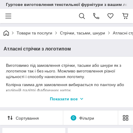
Гуртове виготовлення текстильної фурнітури з вашим лог
Товари та послуги
Стрічки, тасьми, шнури
Атласні ст
Атласні стрічки з логотипом
Виготовимо під замовлення стрічки, тасьми або шнури як з
логотипом так і без нього. Можливо виготовлення різної
щільності і способу нанесення логотипу.
Колірна гамма для замовлення вибирається по пантону або
колірній палітрі фабричних ниток.
Карту кольорів ― надамо при оформленні замовлення.
Показати все
Мінімальна кількість замовлення ― від 1000 метрів.
На кожну позицію мінімальний тираж може відрізнятися.
Сортування
0
Фільтри
Всі ціни прораховуються індивідуально за Вашим макетом,
складності переплетення ниток або способу нанесення