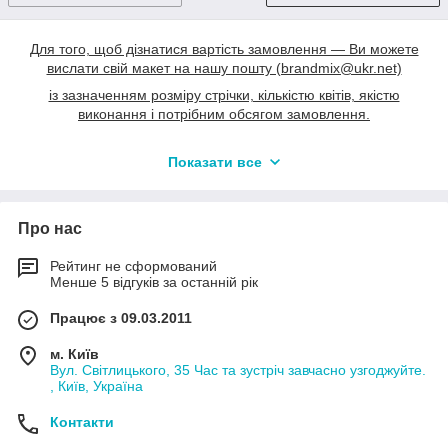
Для того, щоб дізнатися вартість замовлення ― Ви можете
вислати свій макет на нашу пошту (brandmix@ukr.net)
із зазначенням розміру стрічки, кількістю квітів, якістю
виконання і потрібним обсягом замовлення.
Ми з задоволенням зробимо Вам прорахунок вартості і в
Показати все
максимально швидкі терміни виконаємо Ваше замовлення!
Про нас
Рейтинг не сформований
Менше 5 відгуків за останній рік
Працює з 09.03.2011
м. Київ
Вул. Світлицького, 35 Час та зустріч завчасно узгоджуйте.
, Київ, Україна
Контакти